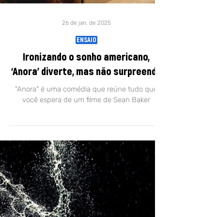
26 de jan. de 2025
ENSAIO
Ironizando o sonho americano,
‘Anora’ diverte, mas não surpreende
"Anora" é uma comédia que reúne tudo que
você espera de um filme de Sean Baker