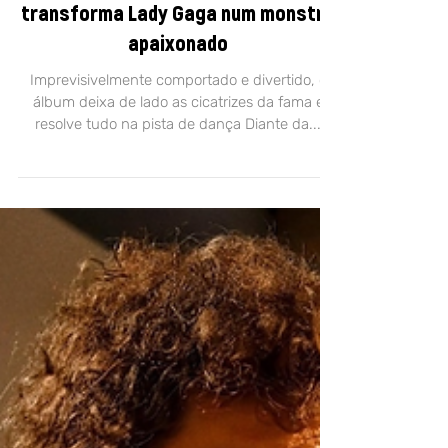
10 de mar. de 2025
ENSAIO
Fugindo do susto, ‘MAYHEM’
transforma Lady Gaga num monstro
apaixonado
Imprevisivelmente comportado e divertido, o
álbum deixa de lado as cicatrizes da fama e
resolve tudo na pista de dança Diante da...