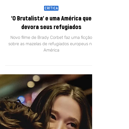
20 de fev. de 2025
CRÍTICA
'O Brutalista' e uma América que
devora seus refugiados
Novo filme de Brady Corbet faz uma ficção
sobre as mazelas de refugiados europeus na
América