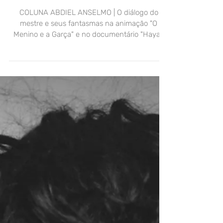
ENSAIO
Hayao Miyazaki, infinito
COLUNA ABDIEL ANSELMO | O diálogo do
mestre e seus fantasmas na animação "O
Menino e a Garça" e no documentário "Hayao
Miyazaki e a Garça"