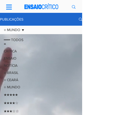
PUBLICAÇÕES
○ MUNDO
━━━ TODOS
≡
CRÍTICA
ENSAIO
NOTÍCIA
○ BRASIL
○ CEARÁ
○ MUNDO
★★★★★
★★★★☆
★★★☆☆