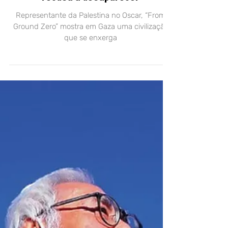
recusa a desaparecer
Representante da Palestina no Oscar, “From
Ground Zero” mostra em Gaza uma civilização
que se enxerga