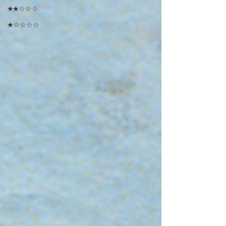
★★☆☆☆
★☆☆☆☆