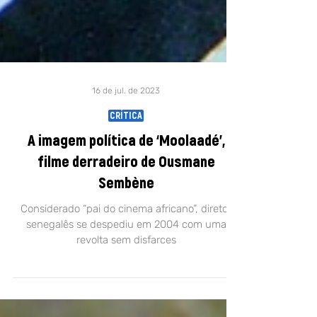
16 de jul. de 2023
CRÍTICA
A imagem política de ‘Moolaadé’,
filme derradeiro de Ousmane
Sembène
Considerado “pai do cinema africano”, diretor
senegalês se despediu em 2004 com uma