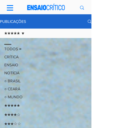
PUBLICAÇÕES
★★★★★
━━━
TODOS ≡
CRÍTICA
ENSAIO
NOTÍCIA
○ BRASIL
○ CEARÁ
○ MUNDO
★★★★★
★★★★☆
★★★☆☆