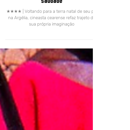
Em ‘Marinheiro das Montanhas’
Karim Aïnouz se filma na invenção da
saudade
★★★★ | Voltando para a terra natal de seu pai
na Argélia, cineasta cearense refaz trajeto de
sua própria imaginação