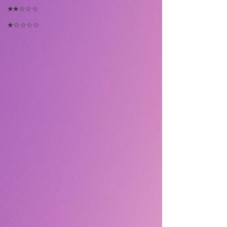
★★☆☆☆
★☆☆☆☆