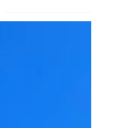
Filmes cearenses dividem espaço raro no
circuito brasileiro falando de distâncias
parecidas, mesmo com gêneros tão distantes