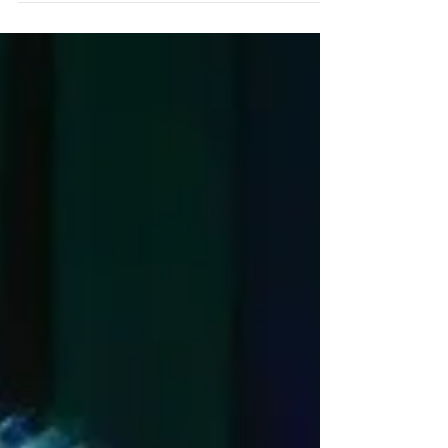
Em maio, encarei uma rotina desafiadora para
cobrir o Festival de Cannes pela primeira vez