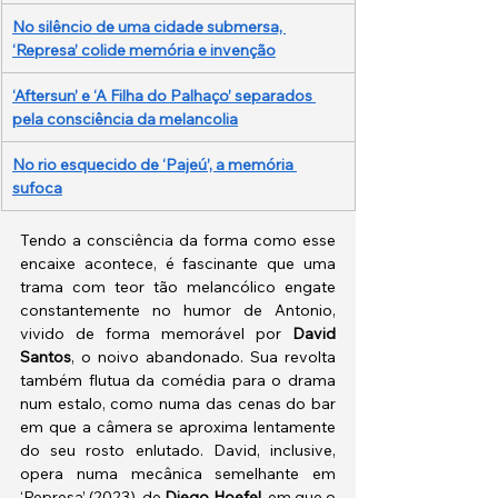
No silêncio de uma cidade submersa, 
‘Represa’ colide memória e invenção
‘Aftersun’ e ‘A Filha do Palhaço’ separados 
pela consciência da melancolia
​No rio esquecido de ‘Pajeú’, a memória 
sufoca
Tendo a consciência da forma como esse 
encaixe acontece, é fascinante que uma 
trama com teor tão melancólico engate 
constantemente no humor de Antonio, 
vivido de forma memorável por 
David 
Santos
, o noivo abandonado. Sua revolta 
também flutua da comédia para o drama 
num estalo, como numa das cenas do bar 
em que a câmera se aproxima lentamente 
do seu rosto enlutado. David, inclusive, 
opera numa mecânica semelhante em 
‘Represa’ (2023), de 
Diego Hoefel
, em que o 