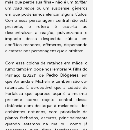
mãe que perde sua filha – não é um 
thriller
, 
um 
road movie 
ou um suspense, gêneros 
em que poderíamos elencar alguns títulos. 
Como essa personagem central não está 
presente, o roteiro é esperto ao 
descentralizar a reação, pulverizando o 
impacto dessa despedida súbita em 
conflitos menores, efêmeros, dispersando 
a catarse nos personagens que a orbitam.
Com essa colcha de retalhos em mãos, o 
rumo também pode nos lembrar ‘A Filha do 
Palhaço (2022)’, de 
Pedro Diógenes
, em 
que Amanda e Michelline também são co-
roteristas. É perceptível que a cidade de 
Fortaleza que aparece aqui é a mesma, 
presente como objeto central dessa 
distância com destaque à melancolia dos 
ambientes noturnos, com prioridade de 
planos fechados, escuros, principalmente 
quando estamos na rua ou, como já 
esperamos num filme fortalezense, de 