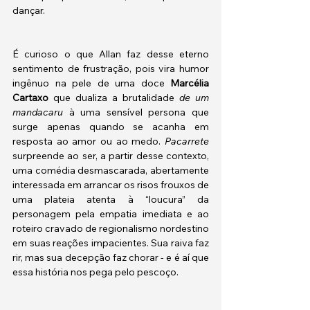
dançar. 
É curioso o que Allan faz desse eterno 
sentimento de frustração, pois vira humor 
ingênuo na pele de uma doce 
Marcélia 
Cartaxo
 que dualiza a brutalidade 
de um 
mandacaru
 à uma sensível persona que 
surge apenas quando se acanha em 
resposta ao amor ou ao medo. 
Pacarrete 
surpreende ao ser, a partir desse contexto, 
uma comédia desmascarada, abertamente 
interessada em arrancar os risos frouxos de 
uma plateia atenta à “loucura” da 
personagem pela empatia imediata e ao 
roteiro cravado de regionalismo nordestino 
em suas reações impacientes. Sua raiva faz 
rir, mas sua decepção faz chorar - e é aí que 
essa história nos pega pelo pescoço. 