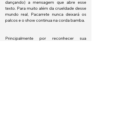
dançando) a mensagem que abre esse 
texto. Para muito além da crueldade desse 
mundo real, Pacarrete nunca deixará os 
palcos e o show continua na corda bamba. 
Principalmente por reconhecer sua 
estrutura simples, a obra foi capaz de 
conquistar todos os públicos que 
enfrentou, seja em Xangai, onde fez sua 
premiére mundial, no sul do Brasil ao 
arrancar oito kikitos no Festival de 
Gramado, ou no encerramento do 29º Cine 
Ceará, onde o filme teve sua primeira 
exibição no Nordeste. 
Pacarrete 
é uma 
obra popular sobre liberdade da cultura, e 
isso nunca pareceu importar tanto quanto 
neste momento. 
Filme assistido no 29º Cine Ceará