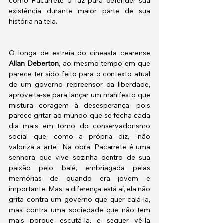
como Pacarrete o faz para defender sua 
existência durante maior parte de sua 
história na tela.
O longa de estreia do cineasta cearense 
Allan Deberton
, ao mesmo tempo em que 
parece ter sido feito para o contexto atual 
de um governo repreensor da liberdade, 
aproveita-se para lançar um manifesto que 
mistura coragem à desesperança, pois 
parece gritar ao mundo que se fecha cada 
dia mais em torno do conservadorismo 
social que, como a própria diz, "não 
valoriza a arte". Na obra, Pacarrete é uma 
senhora que vive sozinha dentro de sua 
paixão pelo balé, embriagada pelas 
memórias de quando era jovem e 
importante. Mas, a diferença está aí, ela não 
grita contra um governo que quer calá-la, 
mas contra uma sociedade que não tem 
mais porque escutá-la, e sequer vê-la 