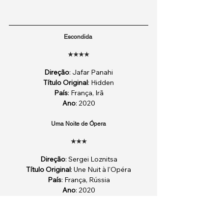
Escondida 
★★★★
Direção
: Jafar Panahi
Título Original
: Hidden
País
: França, Irã
Ano
: 2020
Uma Noite de Ópera
★★★
Direção
: Sergei Loznitsa
Título Original
: Une Nuit à l'Opéra
País
: França, Rússia
Ano
: 2020
Tags:
44ª Mostra de São Paulo