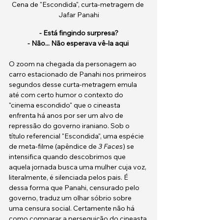
Cena de "Escondida", curta-metragem de 
Jafar Panahi
- Está fingindo surpresa?
- Não... Não esperava vê-la aqui 
O zoom na chegada da personagem ao 
carro estacionado de Panahi nos primeiros 
segundos desse curta-metragem emula 
até com certo humor o contexto do 
"cinema escondido" que o cineasta 
enfrenta há anos por ser um alvo de 
repressão do governo iraniano. Sob o 
título referencial "Escondida", uma espécie 
de meta-filme (apêndice de 
3 Faces
) se 
intensifica quando descobrimos que 
aquela jornada busca uma mulher cuja voz, 
literalmente, é silenciada pelos pais. É 
dessa forma que Panahi, censurado pelo 
governo, traduz um olhar sóbrio sobre 
uma censura social. Certamente não há 
como comparar a perseguição do cineasta 