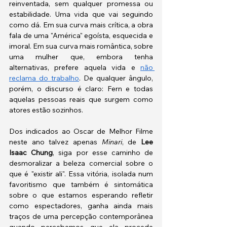
reinventada, sem qualquer promessa ou 
estabilidade. Uma vida que vai seguindo 
como dá. Em sua curva mais crítica, a obra 
fala de uma "América" egoísta, esquecida e 
imoral. Em sua curva mais romântica, sobre 
uma mulher que, embora tenha 
alternativas, prefere aquela vida e 
não 
reclama do trabalho
. De qualquer ângulo, 
porém, o discurso é claro: Fern e todas 
aquelas pessoas reais que surgem como 
atores estão sozinhos. 
Dos indicados ao Oscar de Melhor Filme 
neste ano talvez apenas 
Minari
, de 
Lee 
Isaac Chung
,
siga por esse caminho de 
desmoralizar a beleza comercial sobre o 
que é "existir ali". Essa vitória, isolada num 
favoritismo que também é sintomática 
sobre o que estamos esperando refletir 
como espectadores, ganha ainda mais 
traços de uma percepção contemporânea 
quando percebemos que ela procede 