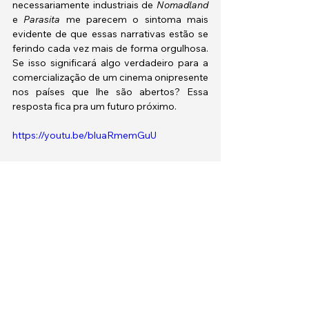
necessariamente industriais de 
Nomadland 
e 
Parasita 
me parecem o sintoma mais 
evidente de que essas narrativas estão se 
ferindo cada vez mais de forma orgulhosa. 
Se isso significará algo verdadeiro para a 
comercialização de um cinema onipresente 
nos países que lhe são abertos? Essa 
resposta fica pra um futuro próximo.
https://youtu.be/bluaRmemGuU
Tags:
Estreias
oscar2021
○ MUNDO
ENSAIO