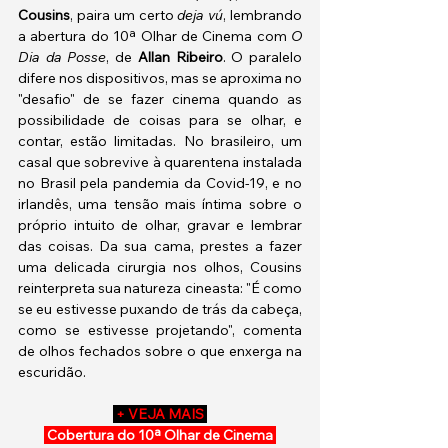
Cousins
, paira um certo 
deja vú
, lembrando 
a abertura do 10ª Olhar de Cinema com 
O 
Dia da Posse
, de 
Allan Ribeiro
. O paralelo 
difere nos dispositivos, mas se aproxima no 
"desafio" de se fazer cinema quando as 
possibilidade de coisas para se olhar, e 
contar, estão limitadas. No brasileiro, um 
casal que sobrevive à quarentena instalada 
no Brasil pela pandemia da Covid-19, e no 
irlandês, uma tensão mais íntima sobre o 
próprio intuito de olhar, gravar e lembrar 
das coisas. Da sua cama, prestes a fazer 
uma delicada cirurgia nos olhos, Cousins 
reinterpreta sua natureza cineasta: "É como 
se eu estivesse puxando de trás da cabeça, 
como se estivesse projetando", comenta 
de olhos fechados sobre o que enxerga na 
escuridão.
 + VEJA MAIS 
Cobertura do 10ª Olhar de Cinema