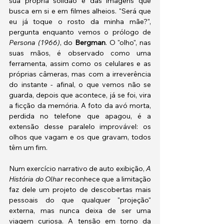
sua própria solidão e das imagens que 
busca em si e em filmes alheios. "Será que 
eu já toque o rosto da minha mãe?", 
pergunta enquanto vemos o prólogo de 
Persona (1966)
, do 
Bergman
. O "olho", nas 
suas mãos, é observado como uma 
ferramenta, assim como os celulares e as 
próprias câmeras, mas com a irreverência 
do instante - afinal, o que vemos não se 
guarda, depois que acontece, já se foi, vira 
a ficção da memória. A foto da avó morta, 
perdida no telefone que apagou, é a 
extensão desse paralelo improvável: os 
olhos que vagam e os que gravam, todos 
têm um fim. 
Num exercício narrativo de auto exibição, 
A 
História do Olhar 
reconhece que a limitação 
faz dele um projeto de descobertas mais 
pessoais do que qualquer "projeção" 
externa, mas nunca deixa de ser uma 
viagem curiosa. A tensão em torno da 