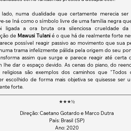
 lado, numa dualidade que certamente merecia ser ma
e-se Iná como o símbolo livre de uma família negra que
i ligada a ora bruta ora silenciosa crueldade da 
ação de 
Mawusi Tulani
 é o que há de realmente forte ness
rece possível reagir passivo ao movimento que sua p
uma trama infelizmente pálida pela origem do seu ponto
ansforma assim que surge e parece reagir até certa 
m lhe dar o espaço devido. As cenas do piano, do reenc
o religiosa são exemplos dos caminhos que "Todos o
er escolhido de forma mais objetiva se quisesse ser um
ente forte.
★★★½
Direção: Caetano Gotardo e Marco Dutra
País: Brasil (SP)
Ano: 2020