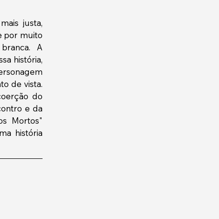
is justa, 
 por muito 
branca. A 
a história, 
ersonagem 
 de vista. 
coerção do 
ontro e da 
s Mortos" 
a história 