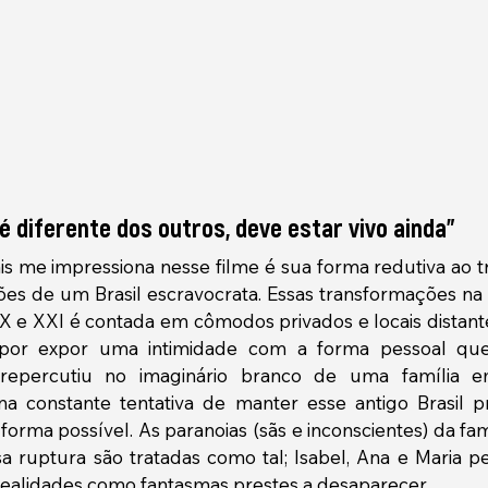
é diferente dos outros, deve estar vivo ainda"
s me impressiona nesse filme é sua forma redutiva ao tra
ões de um Brasil escravocrata. Essas transformações na d
X e XXI é contada em cômodos privados e locais distante
 por expor uma intimidade com a forma pessoal que
 repercutiu no imaginário branco de uma família em 
 na constante tentativa de manter esse antigo Brasil p
orma possível. As paranoias (sãs e inconscientes) da fam
sa ruptura são tratadas como tal; Isabel, Ana e Maria 
realidades como fantasmas prestes a desaparecer.