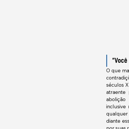
"Você 
O que mai
contradiç
séculos X
atraente
abolição
inclusive
qualquer f
diante es
por suas 