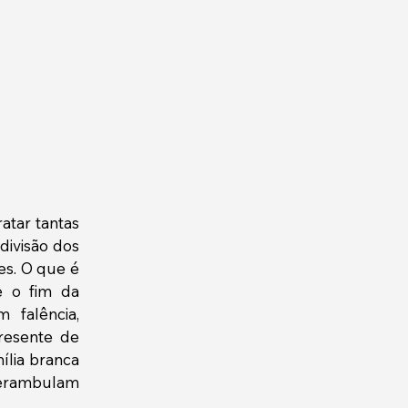
tar tantas 
ivisão dos 
s. O que é 
 o fim da 
falência, 
resente de 
ília branca 
perambulam 