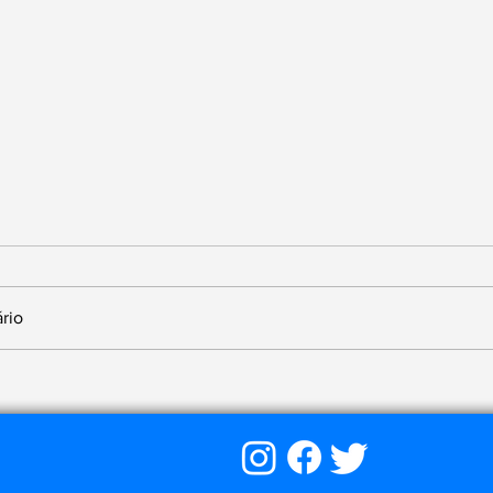
rio
guel" e a busca por
'O Brutalista' e uma
devora seus refugia