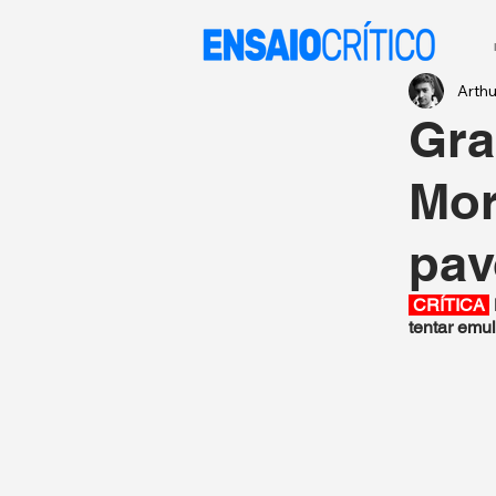
Arth
Gra
Mor
pav
 CRÍTICA 
tentar emu