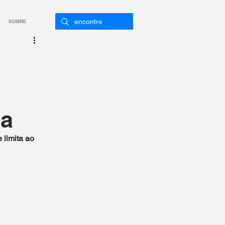
SOBRE
s
ca
 limita ao 