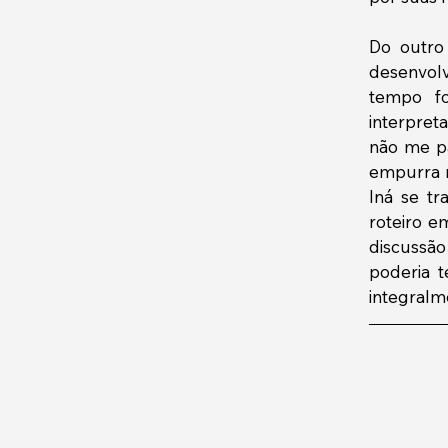
Do outro
desenvolv
tempo fo
interpret
não me pa
empurra n
Iná se tr
roteiro e
discussã
poderia t
integralm