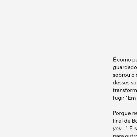
É como pe
guardados
sobrou o 
desses so
transform
fugir "Em
Porque ne
final de B
you..."
. E 
para outro