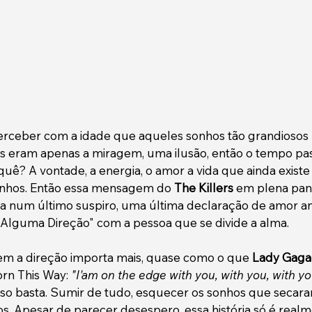
rceber com a idade que aqueles sonhos tão grandiosos 
 eram apenas a miragem, uma ilusão, então o tempo pas
quê? A vontade, a energia, o amor a vida que ainda existe
nhos. Então essa mensagem do 
The Killers
 em plena pan
a num último suspiro, uma última declaração de amor an
 Alguma Direção" com a pessoa que se divide a alma. 
m a direção importa mais, quase como o que 
Lady Gaga
orn This Way: 
"I'am on the edge with you, with you, with yo
isso basta. Sumir de tudo, esquecer os sonhos que secaram
s. Apesar de parecer desespero, essa história só é realm