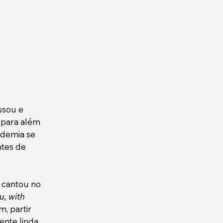
sou e 
 para além 
demia se 
tes de 
 cantou no 
u, with 
, partir 
ente linda 