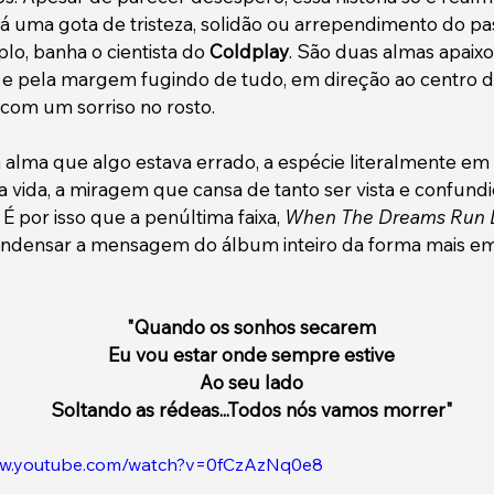
há uma gota de tristeza, solidão ou arrependimento do pa
lo, banha o cientista do 
Coldplay
. São duas almas apaix
o e pela margem fugindo de tudo, em direção ao centro d
com um sorriso no rosto. 
 alma que algo estava errado, a espécie literalmente em e
sa vida, a miragem que cansa de tanto ser vista e confund
 É por isso que a penúltima faixa, 
When The Dreams Run 
ndensar a mensagem do álbum inteiro da forma mais em
"Quando os sonhos secarem
Eu vou estar onde sempre estive
Ao seu lado
Soltando as rédeas...Todos nós vamos morrer"
ww.youtube.com/watch?v=0fCzAzNq0e8