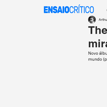
Arth
The
mi
Novo álb
mundo (p