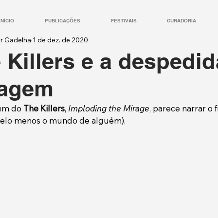
INÍCIO
PUBLICAÇÕES
FESTIVAIS
CURADORIA
ur Gadelha
1 de dez. de 2020
 Killers e a despedid
ragem
um do 
The Killers
, 
Imploding the Mirage
, parece narrar o 
elo menos o mundo de alguém).