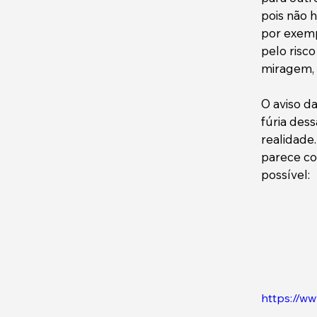
pois não 
por exemp
pelo risc
miragem, 
O aviso da
fúria des
realidade.
parece co
possível:
https://w