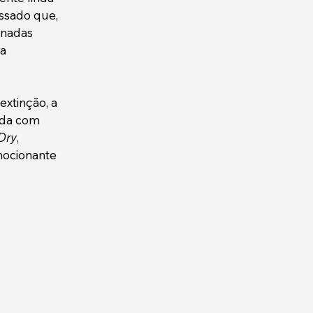
ssado que, 
onadas 
a 
xtinção, a 
ida com 
Dry
, 
ocionante 