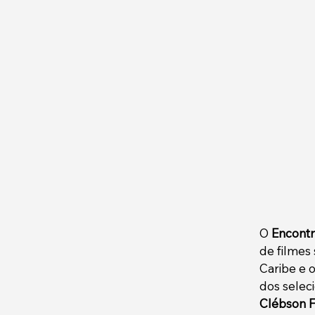
O 
Encontr
de filmes 
Caribe e o
dos selec
Clébson F