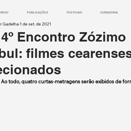
INÍCIO
PUBLICAÇÕES
FESTIVAIS
CURADORIA
ur Gadelha
1 de set. de 2021
14º Encontro Zózimo
bul: filmes cearense
ecionados
 Ao todo, quatro curtas-metragens serão exibidos de for