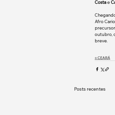
Costa
 e 
C
Chegando 
Afro Cari
precursor
outubro, 
breve. 
○ CEARÁ
Posts recentes