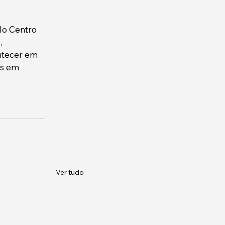
lo Centro 
, 
ntecer em 
s em 
Ver tudo