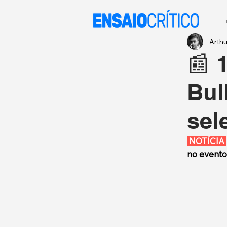
Arth
📰 
Bul
sel
 NOTÍCIA 
no evento