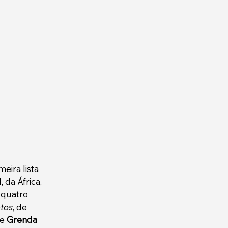
eira lista 
 da África, 
 quatro 
tos
, de 
e 
Grenda 