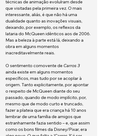
técnicas de animação evoluíram desde 
que visitadas pela primeira vez. O mais 
interessante, aliás, é que não há uma 
dualidade quanto as inovações visuais, 
deixando, por exemplo, os reflexos da 
lataria do McQueen idênticos aos de 2006. 
Mas a beleza à parte está lá, deixando a 
obra em alguns momentos 
inacreditavelmente reais.
O sentimento comovente de 
Carros 3
ainda existe em alguns momentos 
específicos, mas tudo por se acoplar à 
origem. Tanto explicitamente, por apontar 
o respeito de McQueen diante do seu 
passado, quando de modo implícito, por, 
mesmo que de modo curto e truncado, 
fazer a plateia que era criança há 10 anos 
lembrar de uma família de amigos que 
estranhamente fazia sentido – e, que assim 
como os bons filmes da Disney/Pixar, era 
algo novo. O que falta a 
‘Carros 3’
 é ser 