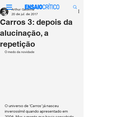
Arthur Gadelha
20 de jul. de 2017
Carros 3: depois da
alucinação, a
repetição
O medo da novidade
O universo de 
‘Carros’
 já nasceu 
inverossímil quando apresentado em 
2006. Mas a mente que havia concebido 