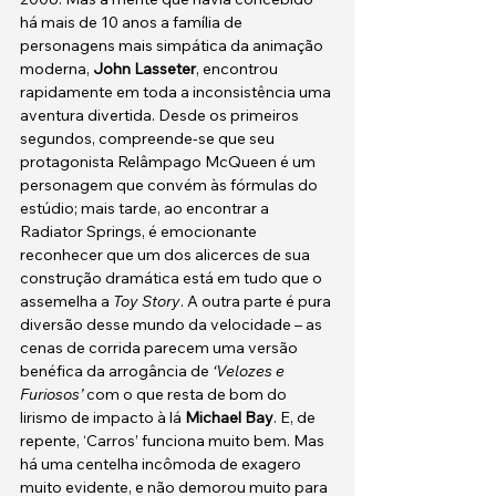
há mais de 10 anos a família de 
personagens mais simpática da animação 
moderna, 
John Lasseter
, encontrou 
rapidamente em toda a inconsistência uma 
aventura divertida. Desde os primeiros 
segundos, compreende-se que seu 
protagonista Relâmpago McQueen é um 
personagem que convém às fórmulas do 
estúdio; mais tarde, ao encontrar a 
Radiator Springs, é emocionante 
reconhecer que um dos alicerces de sua 
construção dramática está em tudo que o 
assemelha a 
Toy Story
. A outra parte é pura 
diversão desse mundo da velocidade – as 
cenas de corrida parecem uma versão 
benéfica da arrogância de 
‘Velozes e 
Furiosos’
 com o que resta de bom do 
lirismo de impacto à lá 
Michael Bay
. E, de 
repente, ‘Carros’ funciona muito bem. Mas 
há uma centelha incômoda de exagero 
muito evidente, e não demorou muito para 