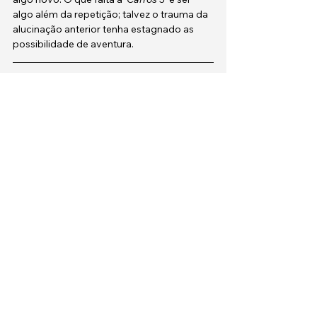
algo além da repetição; talvez o trauma da 
alucinação anterior tenha estagnado as 
possibilidade de aventura.
★★
Direção
: Brian Fee
País
: EUA
Ano
: 2017
https://youtu.be/BuvJZGLclAU
CRÍTICA
★★☆☆☆