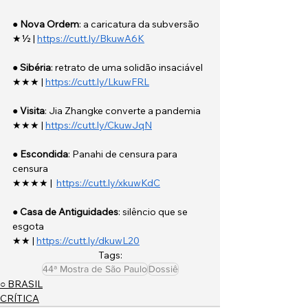
● 
Nova Ordem
: a caricatura da subversão
★½ | 
https://cutt.ly/BkuwA6K
● 
Sibéria
: retrato de uma solidão insaciável
★★★ | 
https://cutt.ly/LkuwFRL
● 
Visita
: Jia Zhangke converte a pandemia
★★★ | 
https://cutt.ly/CkuwJqN
● 
Escondida
: Panahi de censura para 
censura
★★★★ |  
https://cutt.ly/xkuwKdC
● 
Casa de Antiguidades
: silêncio que se 
esgota
★★ | 
https://cutt.ly/dkuwL20
Tags:
44ª Mostra de São Paulo
Dossiê
○ BRASIL
CRÍTICA